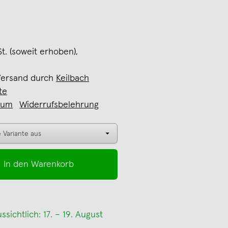
St. (soweit erhoben),
Versand durch
Keilbach
te
sum
Widerrufsbelehrung
In den Warenkorb
sichtlich: 17. – 19. August