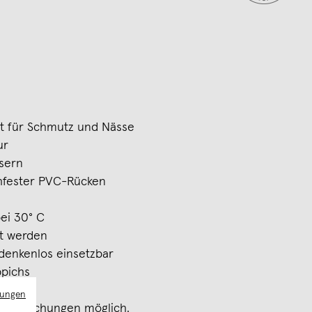
it für Schmutz und Nässe
ur
sern
chfester PVC-Rücken
ei 30° C
et werden
denkenlos einsetzbar
ppichs
mungen
rbabweichungen möglich.