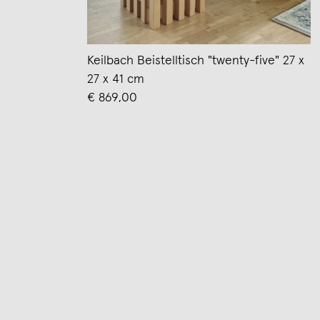
Keilbach Beistelltisch "twenty-five" 27 x
27 x 41 cm
€ 869,00