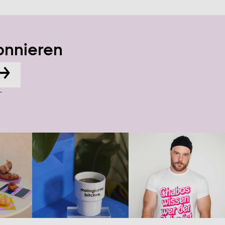
onnieren
→
-