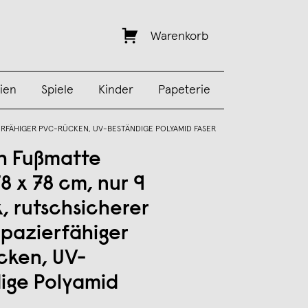
Warenkorb
ien
Spiele
Kinder
Papeterie
IERFÄHIGER PVC-RÜCKEN, UV-BESTÄNDIGE POLYAMID FASER
h Fußmatte
8 x 78 cm, nur 9
, rutschsicherer
apazierfähiger
cken, UV-
ige Polyamid