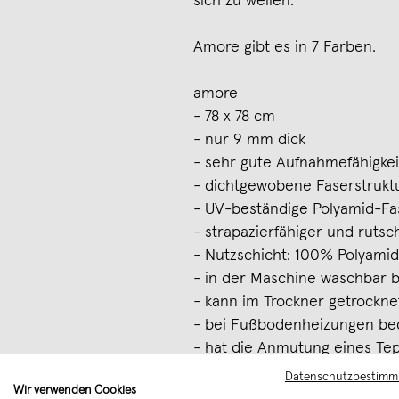
sich zu wellen.
Amore gibt es in 7 Farben.
amore
- 78 x 78 cm
- nur 9 mm dick
- sehr gute Aufnahmefähigke
- dichtgewobene Faserstrukt
- UV-beständige Polyamid-Fa
- strapazierfähiger und ruts
- Nutzschicht: 100% Polyamid
- in der Maschine waschbar b
- kann im Trockner getrockn
- bei Fußbodenheizungen be
- hat die Anmutung eines Te
Datenschutzbestim
Wir verwenden Cookies
Herstellungsbedingt sind Fa