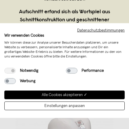
Aufschnitt erfand sich als Wortspiel aus
Schnittkonstruktion und geschnittener
Wurst. Paradoxerweise ist die Gründerin
Datenschutzbestimmungen
Wir verwenden Cookies
Silvia Wald selbst Vegetarierin. Nach dem
Wir können diese zur Analyse unserer Besucherdaten platzieren, um unsere
Studium der Bekleidungstechnik eröffnete
Website zu verbessern, personalisierte Inhalte anzuzeigen und Dir ein
Silvia Wald ihr Atelier für Schnittge
...
großartiges Website-Erlebnis zu bieten. Für weitere Informationen zu den von
uns verwendeten Cookies öffne bitte die Einstellungen.
Weiterlesen
Notwendig
Performance
Werbung
Alle Cookies akzeptieren ✓
Einstellungen anpassen