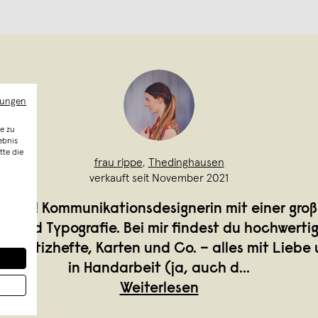
mungen
e zu
ebnis
tte die
frau rippe
,
Thedinghausen
verkauft seit November 2021
n Anne! Kommunikationsdesignerin mit einer groß
gn und Typografie. Bei mir findest du hochwerti
, Notizhefte, Karten und Co. – alles mit Liebe 
in Handarbeit (ja, auch d
...
Weiterlesen