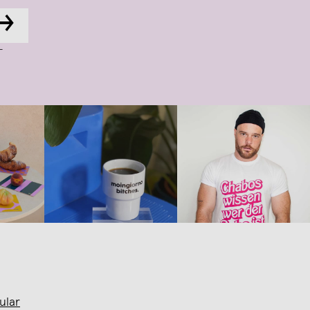
→
-
ular