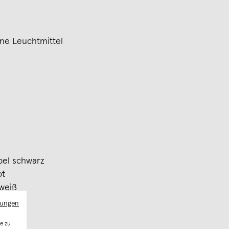
ne Leuchtmittel
bel schwarz
ot
 weiß
mungen
e zu