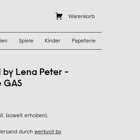
Warenkorb
ien
Spiele
Kinder
Papeterie
l by Lena Peter -
e GAS
St. (soweit erhoben),
Versand durch
werkvoll by