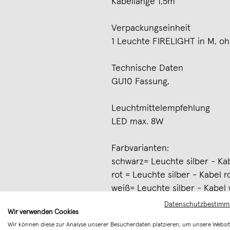
Kabellänge 1,5m
Verpackungseinheit
1 Leuchte FIRELIGHT in M, oh
Technische Daten
GU10 Fassung,
Leuchtmittelempfehlung
LED max. 8W
Farbvarianten:
schwarz= Leuchte silber - Ka
rot = Leuchte silber - Kabel r
weiß= Leuchte silber - Kabel
Datenschutzbestim
Wir verwenden Cookies
CE-zertifizierte Leuchten
Wir können diese zur Analyse unserer Besucherdaten platzieren, um unsere Websit
WEEE-Reg.-Nr. DE 72000671