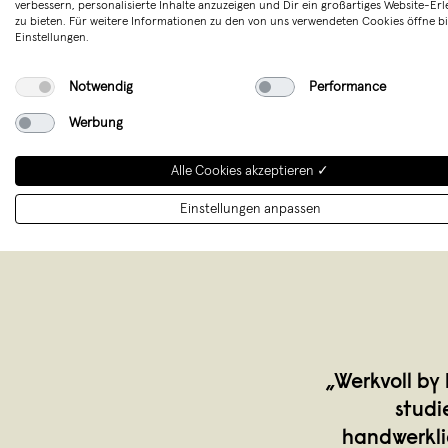
verbessern, personalisierte Inhalte anzuzeigen und Dir ein großartiges Website-Erl
zu bieten. Für weitere Informationen zu den von uns verwendeten Cookies öffne bi
Merken
Einstellungen.
Notwendig
Performance
Werbung
Alle Cookies akzeptieren ✓
Einstellungen anpassen
„Werkvoll by
studi
handwerkli