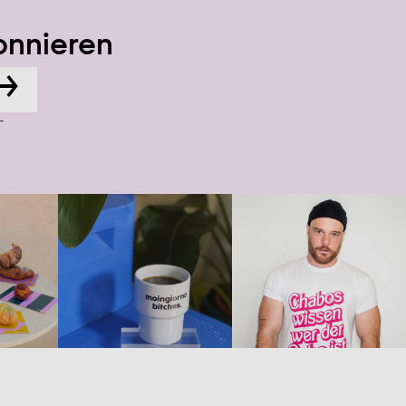
onnieren
→
-