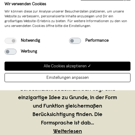
Wir verwenden Cookies
Wir können diese zur Analyse unserer Besucherdaten platzieren, um unsere
Website zu verbessern, personalisierte Inhalte anzuzeigen und Dir ein
großartiges Website-Erlebnis zu bieten. Für weitere Informationen zu den von
uns verwendeten Cookies öffne bitte die Einstellungen.
Notwendig
Performance
weld & co
,
Bad Oeynhausen
verkauft seit Mai 2013
Werbung
weld & co steht für Möbel und
Alle Cookies akzeptieren ✓
Wohnaccessoires aus der
Einstellungen anpassen
traditionsreichen Möbelregion
Ostwestfalen. Jedem Entwurf liegt eine
einzigartige Idee zu Grunde, in der Form
und Funktion gleichermaßen
Berücksichtigung finden. Die
Formsprache ist dab
...
Weiterlesen