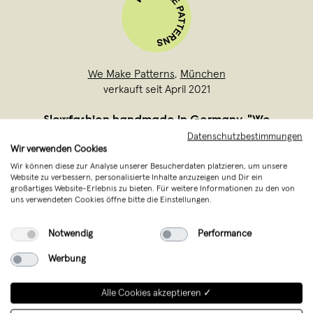
We Make Patterns
,
München
verkauft seit April 2021
Slowfashion handmade in Germany. "We
Datenschutzbestimmungen
Make Patterns", das sind wir, Tini und
Wir verwenden Cookies
Christl, zwei Designerinnen aus München.
Wir können diese zur Analyse unserer Besucherdaten platzieren, um unsere
Wir sind auf die Herstellung einzigartiger
Website zu verbessern, personalisierte Inhalte anzuzeigen und Dir ein
großartiges Website-Erlebnis zu bieten. Für weitere Informationen zu den von
und hochwertiger textiler Lifestyle
uns verwendeten Cookies öffne bitte die Einstellungen.
Produkte mit Fokus auf Beachwear
Notwendig
Performance
spezialisie
...
Weiterlesen
Werbung
Alle Cookies akzeptieren ✓