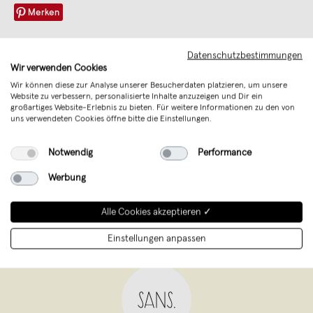
Merken
Art. Nr.
SANS_26_RK_30
Datenschutzbestimmungen
Wir verwenden Cookies
Verkäufer
SANS.
Wir können diese zur Analyse unserer Besucherdaten platzieren, um unsere
Website zu verbessern, personalisierte Inhalte anzuzeigen und Dir ein
Sicherheit
Verantwortliche Person (EU)
großartiges Website-Erlebnis zu bieten. Für weitere Informationen zu den von
uns verwendeten Cookies öffne bitte die Einstellungen.
Unterstütze mit Deinem Kauf junges
Notwendig
Performance
Design aus Deutschland
Werbung
Alle Cookies akzeptieren ✓
Einstellungen anpassen