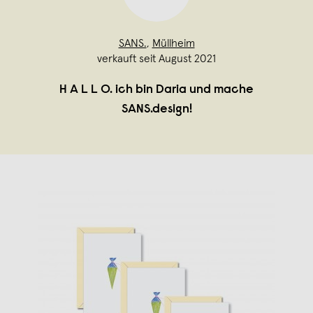
SANS.
,
Müllheim
verkauft seit August 2021
H A L L O. ich bin Daria und mache
SANS.design!