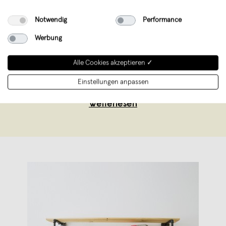
various ist dein Shop für Möbel und
Wohnaccessoires aus Wasserrohr,
Notwendig
Performance
Temperguss und geschweisstem Stahl. Wir
Werbung
fertigen exklusiv auf Bestellung in
liebevoller Handarbeit in Deutschland.
Alle Cookies akzeptieren ✓
Unser zeitloses Industriedesign aus
Einstellungen anpassen
Wasserrohr setzt auße
...
Weiterlesen