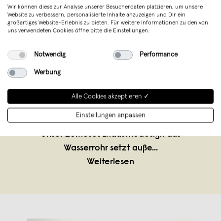
Wir können diese zur Analyse unserer Besucherdaten platzieren, um unsere
Website zu verbessern, personalisierte Inhalte anzuzeigen und Dir ein
großartiges Website-Erlebnis zu bieten. Für weitere Informationen zu den von
uns verwendeten Cookies öffne bitte die Einstellungen.
various - Design aus Stahlrohr
,
Falkensee
verkauft seit Februar 2016
Notwendig
Performance
various ist dein Shop für Möbel und
Werbung
Wohnaccessoires aus Wasserrohr,
Temperguss und geschweisstem Stahl. Wir
Alle Cookies akzeptieren ✓
fertigen exklusiv auf Bestellung in
Einstellungen anpassen
liebevoller Handarbeit in Deutschland.
Unser zeitloses Industriedesign aus
Wasserrohr setzt auße
...
Weiterlesen