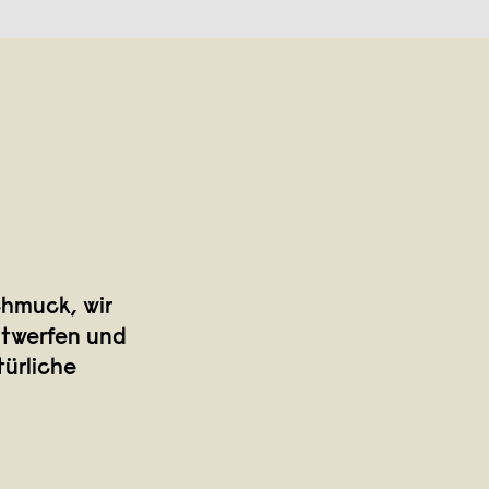
chmuck, wir
ntwerfen und
türliche