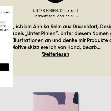
UNTER PINIEN
,
Düsseldorf
mungen
verkauft seit Februar 2015
e zu
JOUR, ich bin Annika Kelm aus Düsseldorf, Desi
ebnis
tte die
des Labels „Unter Pinien“. Unter diesem Namen g
ertige Illustrationen an und denke mir Produkte 
Motive skizziere ich von Hand, bearb
...
Weiterlesen