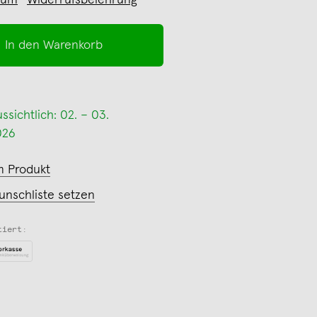
sum
Widerrufsbelehrung
In den Warenkorb
sichtlich: 02. – 03.
026
m Produkt
unschliste setzen
tiert: