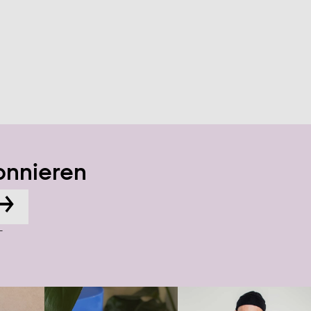
onnieren
→
-