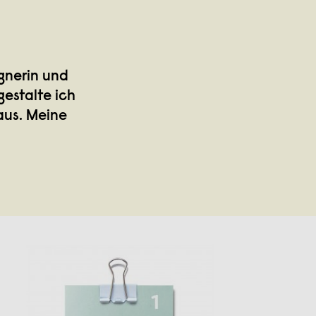
gnerin und
estalte ich
aus. Meine