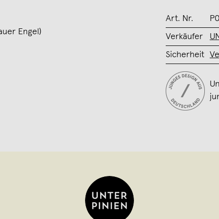
Art. Nr.
P0
auer Engel)
Verkäufer
UN
Sicherheit
Ve
Un
ju