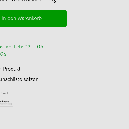
sum
Widerrufsbelehrung
In den Warenkorb
sichtlich: 02. – 03.
026
m Produkt
unschliste setzen
tiert: