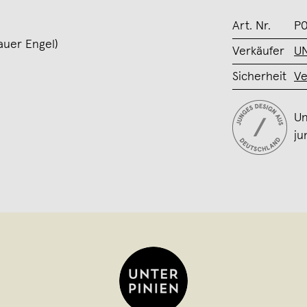
Art. Nr.
P0
auer Engel)
Verkäufer
UN
Sicherheit
Ve
Un
ju