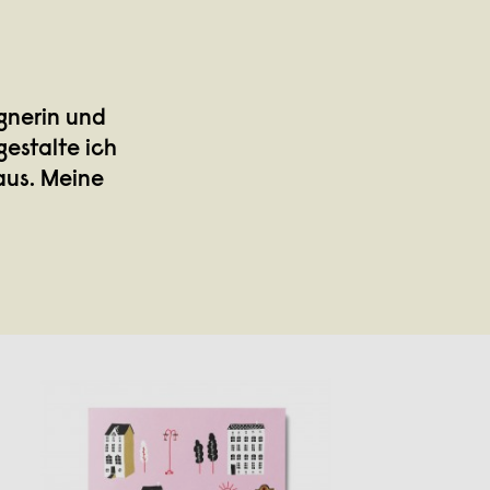
gnerin und
estalte ich
aus. Meine