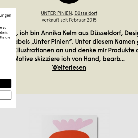
UNTER PINIEN
,
Düsseldorf
mungen
verkauft seit Februar 2015
e zu
JOUR, ich bin Annika Kelm aus Düsseldorf, Desi
ebnis
tte die
des Labels „Unter Pinien“. Unter diesem Namen g
ertige Illustrationen an und denke mir Produkte 
Motive skizziere ich von Hand, bearb
...
Weiterlesen