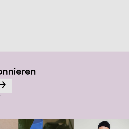
onnieren
→
-