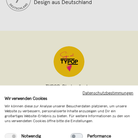
Design aus Deutschland
TYPOP
,
Rheinmünster
verkauft seit Dezember 2015
Datenschutzbestimmungen
Wir verwenden Cookies
TYPE up your life. POP up your life. TYPOP.
Wir können diese zur Analyse unserer Besucherdaten platzieren, um unsere
Website zu verbessern, personalisierte Inhalte anzuzeigen und Dir ein
TYPOP ist DER Onlineshop für Postkarten,
großartiges Website-Erlebnis zu bieten. Für weitere Informationen zu den von
uns verwendeten Cookies öffne bitte die Einstellungen.
Grußkarten, Glückwunschkarten,
Geburtstagskarten, Weihnachtskarten –
Notwendig
Performance