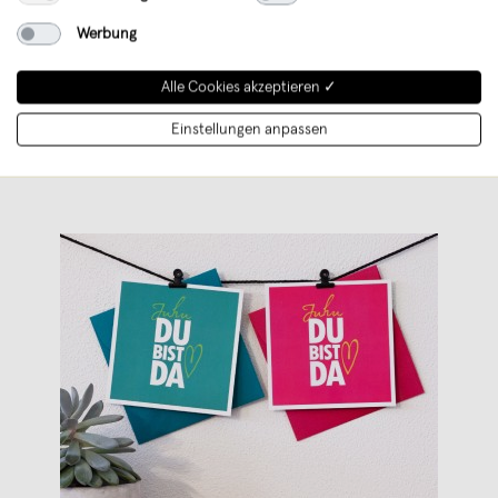
Karten aller Art, Gutscheinhefte uvm.
Werbung
Typografisch, mit knalligen Farben und
besonder
...
Alle Cookies akzeptieren ✓
Weiterlesen
Einstellungen anpassen