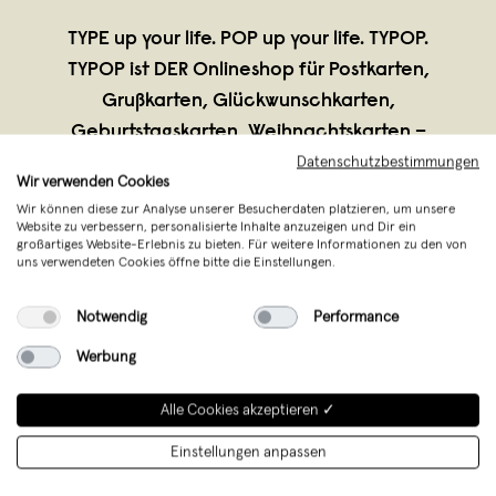
TYPE up your life. POP up your life. TYPOP.
TYPOP ist DER Onlineshop für Postkarten,
Grußkarten, Glückwunschkarten,
Geburtstagskarten, Weihnachtskarten –
Karten aller Art, Gutscheinhefte uvm.
Datenschutzbestimmungen
Wir verwenden Cookies
Typografisch, mit knalligen Farben und
Wir können diese zur Analyse unserer Besucherdaten platzieren, um unsere
besonder
...
Website zu verbessern, personalisierte Inhalte anzuzeigen und Dir ein
großartiges Website-Erlebnis zu bieten. Für weitere Informationen zu den von
Weiterlesen
uns verwendeten Cookies öffne bitte die Einstellungen.
Notwendig
Performance
Werbung
Alle Cookies akzeptieren ✓
Einstellungen anpassen