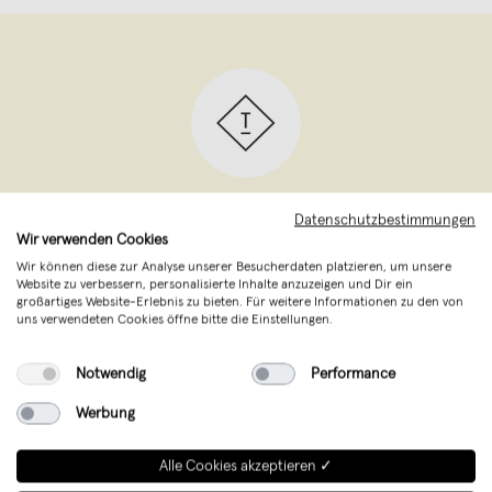
typealive
,
Münster
Datenschutzbestimmungen
verkauft seit November 2014
Wir verwenden Cookies
Wir können diese zur Analyse unserer Besucherdaten platzieren, um unsere
Freunde, wer ernsthaft behauptet, er
Website zu verbessern, personalisierte Inhalte anzuzeigen und Dir ein
großartiges Website-Erlebnis zu bieten. Für weitere Informationen zu den von
könnte noch ohne typealive leben,
uns verwendeten Cookies öffne bitte die Einstellungen.
bekommt von uns ein Poster gegen
Notwendig
Performance
Bezahlung ... In diesem Sinne – schau
Dich um, fühl Dich wie zu Hause, aber
Werbung
benimm Dich besser.
Alle Cookies akzeptieren ✓