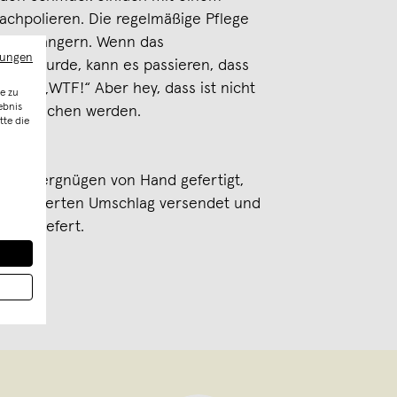
nachpolieren. Die regelmäßige Pflege
ch verlängern. Wenn das
mungen
utzt wurde, kann es passieren, dass
st Du: „WTF!“ Aber hey, dass ist nicht
e zu
ebnis
abgewaschen werden.
tte die
 viel Vergnügen von Hand gefertigt,
 kartonierten Umschlag versendet und
en geliefert.