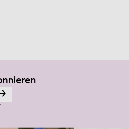
onnieren
→
-