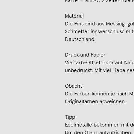
Karte = DIN A7, 2 Seiten, die 
Material
Die Pins sind aus Messing, go
Schmetterlingsverschluss mit 
Deutschland.
Druck und Papier
Vierfarb-Offsetdruck auf Natu
unbedruckt. Mit viel Liebe ges
Obacht
Die Farben können je nach Mo
Originalfarben abweichen.
Tipp
Edelmetalle bekommen mit de
Um den Glanz aufzufrischen,