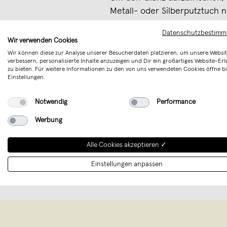
Metall- oder Silberputztuch 
kann die Lebensdauer deutli
Datenschutzbestim
Schmuckstück lange nicht gep
Wir verwenden Cookies
die Patina abfärbt. Jetzt denk
Wir können diese zur Analyse unserer Besucherdaten platzieren, um unsere Websit
verbessern, personalisierte Inhalte anzuzeigen und Dir ein großartiges Website-Erl
schädlich und kann einfach 
zu bieten. Für weitere Informationen zu den von uns verwendeten Cookies öffne bi
Einstellungen.
Versandart
Notwendig
Performance
Unsere Pins werden mit extra
mit Liebe verpackt, in einem
Werbung
innerhalb von 3 bis 5 Werktag
Alle Cookies akzeptieren ✓
Merken
Einstellungen anpassen