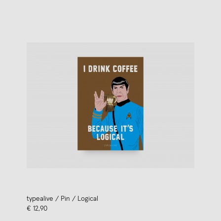
typealive / Pin / Logical
€ 12,90