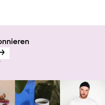
onnieren
→
-