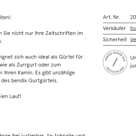
Art. Nr.
20
iten!
Verkäufer
to
Sie nicht nur Ihre Zeitschriften im
Sicherheit
Ve
.
gnet sich auch ideal als Gürtel für
Un
wie als Zurrgurt oder zum
ju
Ihren Kamin. Es gibt unzählige
 des bendix Gurtgürtels.
eien Lauf!