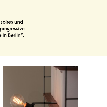
ssoires und
progressive
in Berlin“.