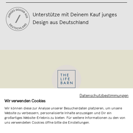
Unterstütze mit Deinem Kauf junges
Design aus Deutschland
Datenschutzbestimmungen
Wir verwenden Cookies
The Life Barn
,
Kolbermoor
Wir können diese zur Analyse unserer Besucherdaten platzieren, um unsere
verkauft seit Juni 2021
Website zu verbessern, personalisierte Inhalte anzuzeigen und Dir ein
großartiges Website-Erlebnis zu bieten. Für weitere Informationen zu den von
The Life Barn ist ein kleines Well-Being
uns verwendeten Cookies öffne bitte die Einstellungen.
Studio aus München. Wir kreieren