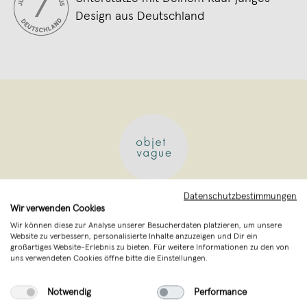
Design aus Deutschland
Datenschutzbestimmungen
objet vague
,
Küsten
Wir verwenden Cookies
verkauft seit März 2016
Wir können diese zur Analyse unserer Besucherdaten platzieren, um unsere
Website zu verbessern, personalisierte Inhalte anzuzeigen und Dir ein
Inspiriert vom Bauhaus und dem
großartiges Website-Erlebnis zu bieten. Für weitere Informationen zu den von
uns verwendeten Cookies öffne bitte die Einstellungen.
Minimalismus der 60er Jahre wird bei der
Entstehung der Objekte und Lampen viel
Notwendig
Performance
Wert auf eine reduzierte und klare