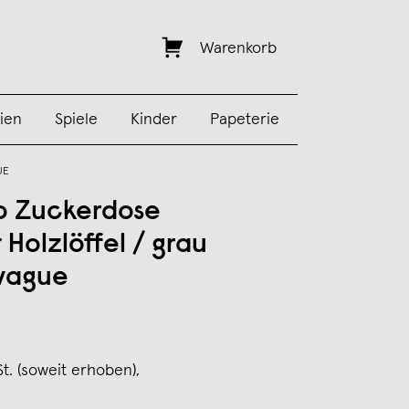
Warenkorb
ien
Spiele
Kinder
Papeterie
UE
o Zuckerdose
 Holzlöffel / grau
 vague
St. (soweit erhoben),