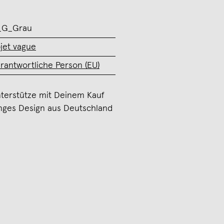
_G_Grau
jet vague
rantwortliche Person (EU)
terstütze mit Deinem Kauf
nges Design aus Deutschland