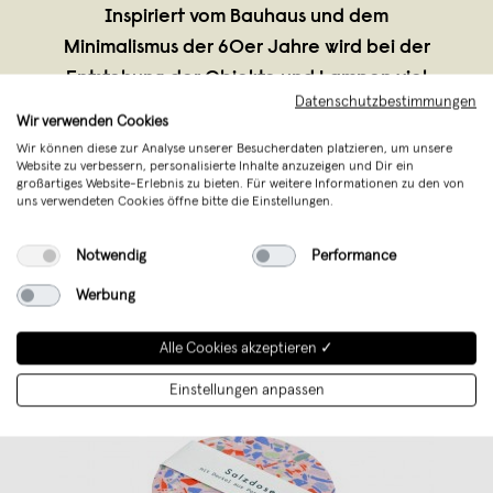
Inspiriert vom Bauhaus und dem
Minimalismus der 60er Jahre wird bei der
Entstehung der Objekte und Lampen viel
Datenschutzbestimmungen
Wert auf eine reduzierte und klare
Wir verwenden Cookies
Formensprache, unverkennbare
Wir können diese zur Analyse unserer Besucherdaten platzieren, um unsere
Website zu verbessern, personalisierte Inhalte anzuzeigen und Dir ein
Materialien und eine präzise Fertigung
großartiges Website-Erlebnis zu bieten. Für weitere Informationen zu den von
gelegt.
uns verwendeten Cookies öffne bitte die Einstellungen.
Notwendig
Performance
Werbung
Alle Cookies akzeptieren ✓
Einstellungen anpassen