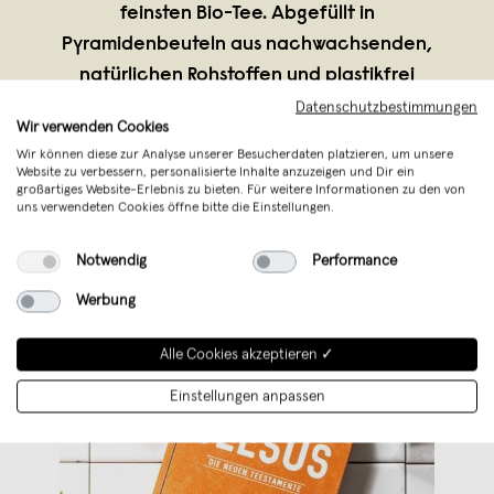
feinsten Bio-Tee. Abgefüllt in
Pyramidenbeuteln aus nachwachsenden,
natürlichen Rohstoffen und plastikfrei
verpackt. Ob Ateeist oder Teeologe –
Datenschutzbestimmungen
Wir verwenden Cookies
TEESUS' Teestamente sind
...
Wir können diese zur Analyse unserer Besucherdaten platzieren, um unsere
Weiterlesen
Website zu verbessern, personalisierte Inhalte anzuzeigen und Dir ein
großartiges Website-Erlebnis zu bieten. Für weitere Informationen zu den von
uns verwendeten Cookies öffne bitte die Einstellungen.
Notwendig
Performance
Werbung
Alle Cookies akzeptieren ✓
Einstellungen anpassen