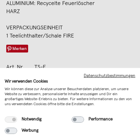
ALUMINIUM: Recycelte Feuerlöscher
HARZ
VERPACKUNGSEINHEIT
1 Teelichthalter/Schale FIRE
Merken
Art. Nr.
TS-F
Datenschutzbestimmungen
Verkäufer
werkvoll by Lena Peter
Wir verwenden Cookies
Wir können diese zur Analyse unserer Besucherdaten platzieren, um unsere
Sicherheit
Verantwortliche Person (EU)
Website zu verbessern, personalisierte Inhalte anzuzeigen und Dir ein
großartiges Website-Erlebnis zu bieten. Für weitere Informationen zu den von
uns verwendeten Cookies öffne bitte die Einstellungen.
Unterstütze mit Deinem Kauf junges
Design aus Deutschland
Notwendig
Performance
Werbung