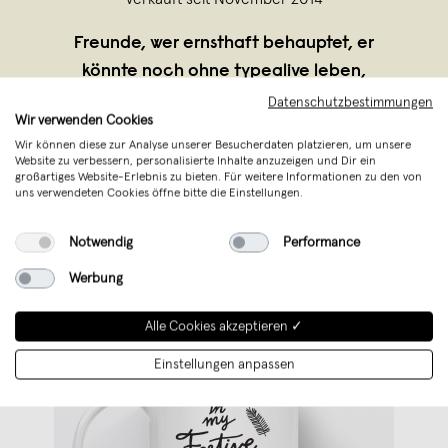
Freunde, wer ernsthaft behauptet, er
könnte noch ohne typealive leben,
bekommt von uns ein Poster gegen
Datenschutzbestimmungen
Wir verwenden Cookies
Bezahlung ... In diesem Sinne – schau
Wir können diese zur Analyse unserer Besucherdaten platzieren, um unsere
Dich um, fühl Dich wie zu Hause, aber
Website zu verbessern, personalisierte Inhalte anzuzeigen und Dir ein
großartiges Website-Erlebnis zu bieten. Für weitere Informationen zu den von
benimm Dich besser.
uns verwendeten Cookies öffne bitte die Einstellungen.
Notwendig
Performance
Werbung
Alle Cookies akzeptieren ✓
Einstellungen anpassen