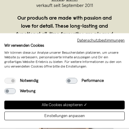
verkauft seit September 2011
Our products are made with passion and
love for detail. These long-lasting and
functional all-time favourites are pleased
Datenschutzbestimmungen
to accompany you in your every day
Wir verwenden Cookies
adventures. We believe in simplicity and
Wir können diese zur Analyse unserer Besucherdaten platzieren, um unsere
Website zu verbessern, personalisierte Inhalte anzuzeigen und Dir ein
aim to contribute to a healthy
großartiges Website-Erlebnis zu bieten. Für weitere Informationen zu den von
environme
...
uns verwendeten Cookies öffne bitte die Einstellungen.
Weiterlesen
Notwendig
Performance
Werbung
Alle Cookies akzeptieren ✓
Einstellungen anpassen