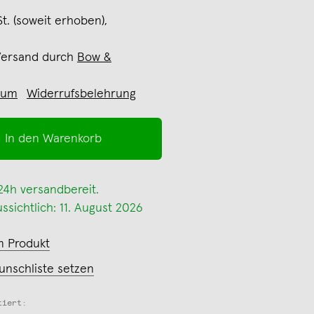
St. (soweit erhoben),
Versand durch
Bow &
sum
Widerrufsbelehrung
In den Warenkorb
 24h versandbereit.
ssichtlich: 11. August 2026
m Produkt
unschliste setzen
tiert: