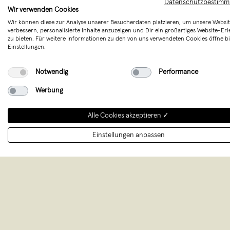
das Druckmotiv nur von links 
Datenschutzbestim
Wir verwenden Cookies
Wir können diese zur Analyse unserer Besucherdaten platzieren, um unsere Websit
Hinweis: Farbabweichungen a
verbessern, personalisierte Inhalte anzuzeigen und Dir ein großartiges Website-Erl
möglich.
zu bieten. Für weitere Informationen zu den von uns verwendeten Cookies öffne bi
Einstellungen.
Merken
Notwendig
Performance
Werbung
Alle Cookies akzeptieren ✓
Einstellungen anpassen