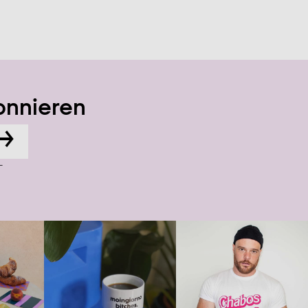
onnieren
→
-