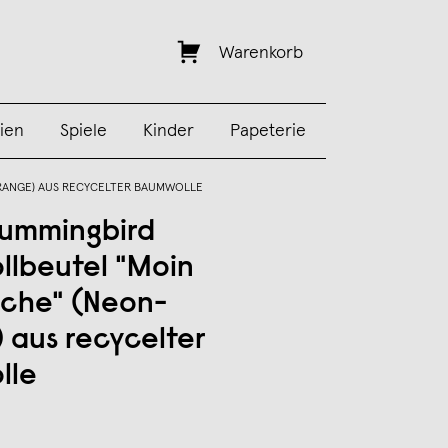
Warenkorb
ien
Spiele
Kinder
Papeterie
RANGE) AUS RECYCELTER BAUMWOLLE
ummingbird
lbeutel "Moin
sche" (Neon-
 aus recycelter
lle