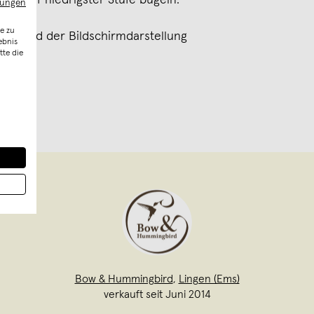
und auf niedrigster Stufe bügeln.
mungen
e zu
ufgrund der Bildschirmdarstellung
ebnis
tte die
Bow & Hummingbird
,
Lingen (Ems)
verkauft seit Juni 2014