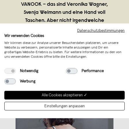
VANOOK – das sind Veronika Wagner,
Svenja Weimann und eine Hand voll
Taschen. Aber nicht irgendwelche
Taschen, sondern solche, die eine starke
Datenschutzbestimmungen
Wir verwenden Cookies
Handschrift zeichnet, deren Style aber
Wir können diese zur Analyse unserer Besucherdaten platzieren, um unsere
unverkennbar unaufdringlich bleibt.
Website zu verbessern, personalisierte Inhalte anzuzeigen und Dir ein
Wichtig neben der klar
...
großartiges Website-Erlebnis zu bieten. Für weitere Informationen zu den von
uns verwendeten Cookies öffne bitte die Einstellungen.
Weiterlesen
Notwendig
Performance
Werbung
Alle Cookies akzeptieren ✓
Einstellungen anpassen