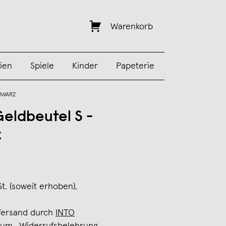
Warenkorb
ien
Spiele
Kinder
Papeterie
HWARZ
Geldbeutel S -
z
St. (soweit erhoben),
Versand durch
INTO