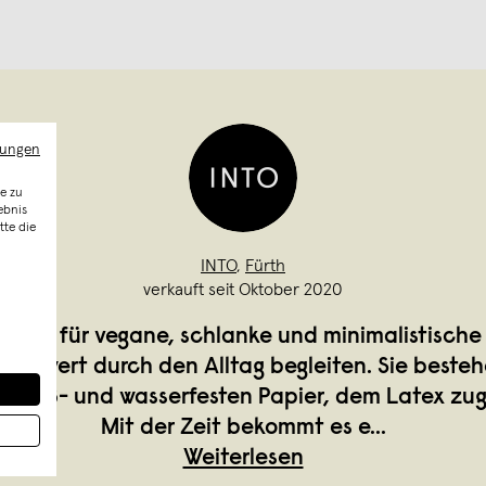
mungen
e zu
ebnis
tte die
INTO
,
Fürth
verkauft seit Oktober 2020
 Label für vegane, schlanke und minimalistisch
eschwert durch den Alltag begleiten. Sie beste
en reiß- und wasserfesten Papier, dem Latex zug
Mit der Zeit bekommt es e
...
Weiterlesen