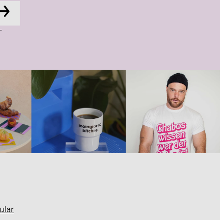
→
-
ular