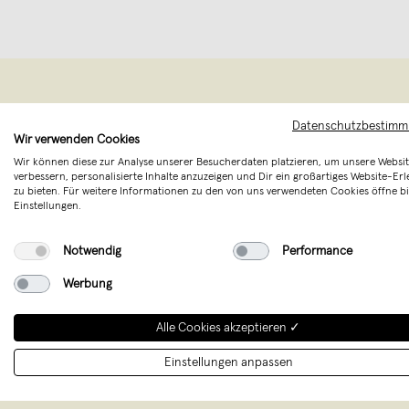
Datenschutzbestim
Wir verwenden Cookies
Wir können diese zur Analyse unserer Besucherdaten platzieren, um unsere Websit
verbessern, personalisierte Inhalte anzuzeigen und Dir ein großartiges Website-Erl
zu bieten. Für weitere Informationen zu den von uns verwendeten Cookies öffne bi
Einstellungen.
Notwendig
Performance
INTO ist ein
Werbung
die dich unb
Alle Cookies akzeptieren ✓
einzigartig
Einstellungen anpassen