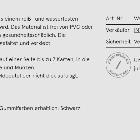
Art. Nr.
W
s einem reiß- und wasserfesten
ird. Das Material ist frei von PVC oder
Verkäufer
IN
gesundheitsschädlich. Die
Sicherheit
Ve
efaltet und verklebt.
uf einer Seite bis zu 7 Karten, in die
Un
e und Münzen.
ju
dbeutel der nicht dick aufträgt.
r Gummifarben erhältlich: Schwarz,