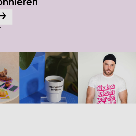
onnieren
→
-