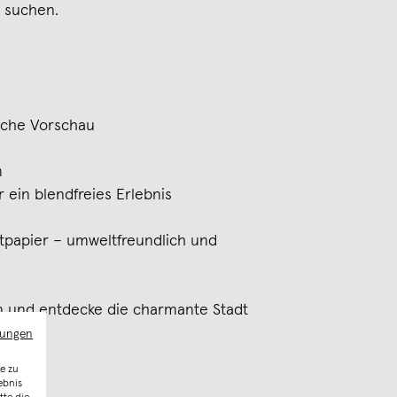
s suchen.
fache Vorschau
m
 ein blendfreies Erlebnis
ltpapier – umweltfreundlich und
n und entdecke die charmante Stadt
mungen
e zu
ebnis