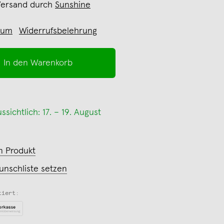
Versand durch
Sunshine
sum
Widerrufsbelehrung
In den Warenkorb
sichtlich: 17. – 19. August
m Produkt
unschliste setzen
tiert: