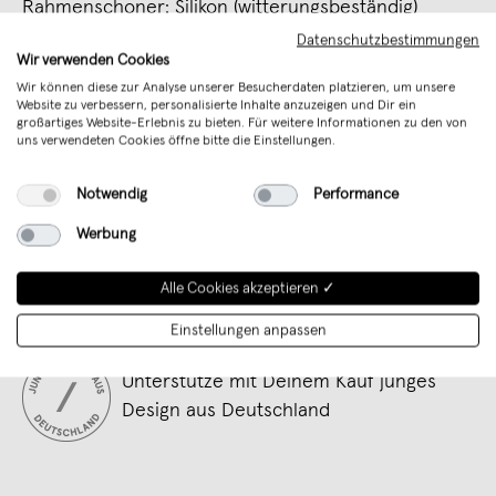
Rahmenschoner: Silikon (witterungsbeständig)
Max. Belastung: 20 kg
Datenschutzbestimmungen
Wir verwenden Cookies
Max. Lenkerbreite: M: 52 cm | L: 66 cm
Wir können diese zur Analyse unserer Besucherdaten platzieren, um unsere
Lieferumfang: Fahrradhalterung, Schrauben, Dübel,
Website zu verbessern, personalisierte Inhalte anzuzeigen und Dir ein
Bit, Montageschablone
großartiges Website-Erlebnis zu bieten. Für weitere Informationen zu den von
uns verwendeten Cookies öffne bitte die Einstellungen.
Merken
Notwendig
Performance
Art. Nr.
PA-DRA-0SI-RKE
Werbung
Verkäufer
PARAX GmbH
Alle Cookies akzeptieren ✓
Sicherheit
Verantwortliche Person (EU)
Einstellungen anpassen
Unterstütze mit Deinem Kauf junges
Design aus Deutschland