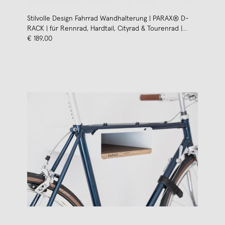
Stilvolle Design Fahrrad Wandhalterung | PARAX® D-
RACK | für Rennrad, Hardtail, Cityrad & Tourenrad |
Schwarz-Rot mit Oliven Holz
€ 189,00