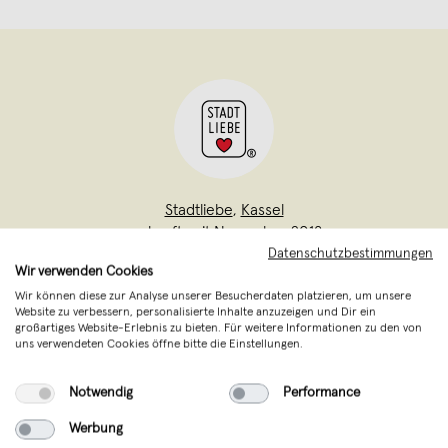
Stadtliebe
,
Kassel
verkauft seit November 2018
Datenschutzbestimmungen
Wir verwenden Cookies
WIR LIEBEN DESIGN! Unsere Leidenschaft
Wir können diese zur Analyse unserer Besucherdaten platzieren, um unsere
ist die Kunst. Um sie greifbar zu machen
Website zu verbessern, personalisierte Inhalte anzuzeigen und Dir ein
großartiges Website-Erlebnis zu bieten. Für weitere Informationen zu den von
starteten wir im Jahr 2017 mit dem Projekt
uns verwendeten Cookies öffne bitte die Einstellungen.
Stadtliebe. Seitdem freuen wir uns, unsere
Kunst und unsere Liebe zur Stadt
Notwendig
Performance
weitergeben zu können. Bezahlbar soll e
...
Werbung
Weiterlesen