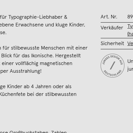
Art. Nr.
89
ür Typographie-Liebhaber &
iebene Erwachsene und kluge Kinder,
Ty
Verkäufer
se.
(h
Sicherheit
Ve
für stilbewusste Menschen mit einer
Blick für das Ikonische. Hergestellt
Un
iner vollflächig magnetischen
ju
uper Ausstrahlung!
uge Kinder ab 4 Jahren oder als
e Küchenfete bei der stilbewussten