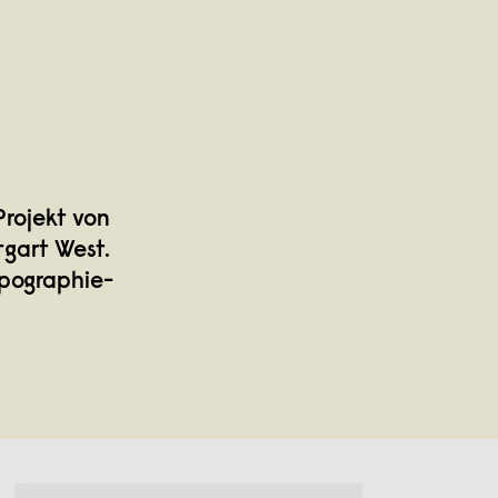
Projekt von
tgart West.
ypographie-