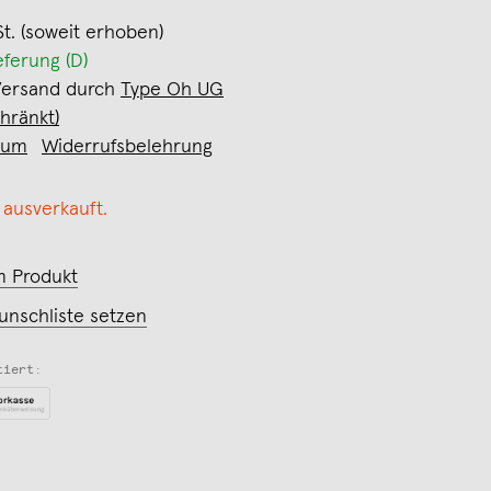
St. (soweit erhoben)
eferung (D)
Versand durch
Type Oh UG
hränkt)
sum
Widerrufsbelehrung
 ausverkauft.
m Produkt
unschliste setzen
tiert: