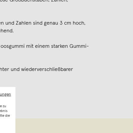
lose Großbuchstaben, Zahlen,
n und Zahlen sind genau 3 cm hoch,
chend.
 Moosgummi mit einem starken Gummi-
chter und wiederverschließbarer
mungen
e zu
ebnis
tte die