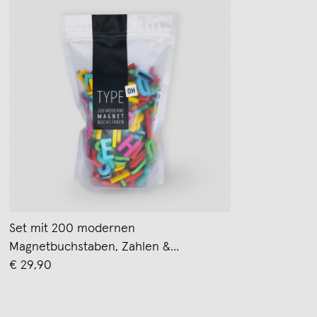
Set mit 200 modernen
Magnetbuchstaben, Zahlen &
Sonderzeichen. EIN HORN | TYPE OH
€ 29,90