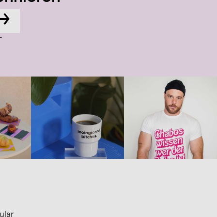
→
-
ular