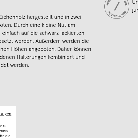
Un
ju
Eichenholz hergestellt und in zwei
ten. Durch eine kleine Nut am
 einfach auf die schwarz lackierten
setzt werden. Außerdem werden die
edenen Höhen angeboten. Daher können
iedenen Halterungen kombiniert und
ndet werden.
mungen
e zu
 cm
ebnis
tte die