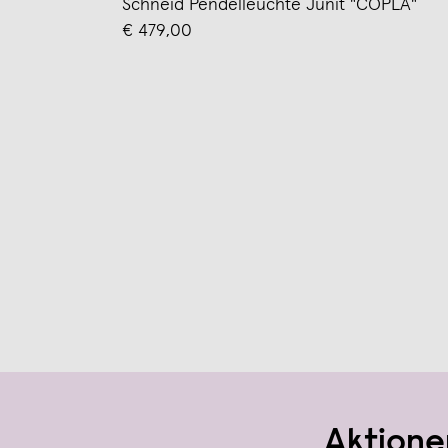
Schneid Pendelleuchte Junit "COPLA"
€ 479,00
Aktione