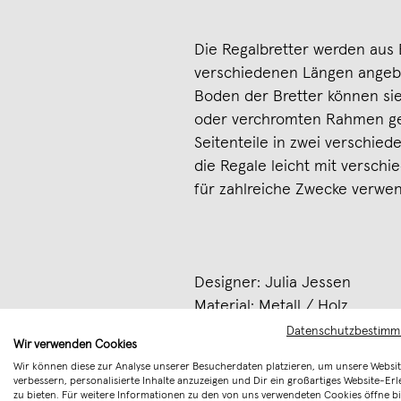
Die Regalbretter werden aus 
verschiedenen Längen angebo
Boden der Bretter können sie
oder verchromten Rahmen ge
Seitenteile in zwei verschi
die Regale leicht mit versch
für zahlreiche Zwecke verwe
Designer: Julia Jessen
Material: Metall / Holz
Farben: Schwarz / Chrome
Datenschutzbestim
Wir verwenden Cookies
Holz: Eiche
Wir können diese zur Analyse unserer Besucherdaten platzieren, um unsere Websit
Abmessungen: 160x 145 x 34
verbessern, personalisierte Inhalte anzuzeigen und Dir ein großartiges Website-Erl
zu bieten. Für weitere Informationen zu den von uns verwendeten Cookies öffne bi
Handgemacht in Deutschland