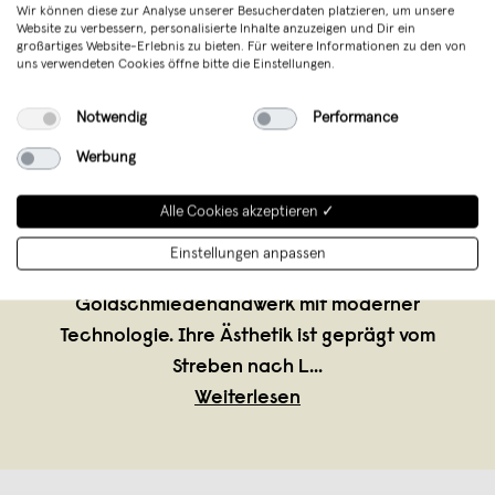
Wir können diese zur Analyse unserer Besucherdaten platzieren, um unsere
Website zu verbessern, personalisierte Inhalte anzuzeigen und Dir ein
großartiges Website-Erlebnis zu bieten. Für weitere Informationen zu den von
uns verwendeten Cookies öffne bitte die Einstellungen.
Teresa Gruber
,
Berlin
Notwendig
Performance
verkauft seit April 2020
Werbung
In ihrem Atelier in Berlin Kreuzberg fertigt
die ausgebildete Goldschmiedin Teresa
Alle Cookies akzeptieren ✓
Gruber ihre Schmuckstücke an. Dabei
Einstellungen anpassen
kombiniert sie traditionelles
Goldschmiedehandwerk mit moderner
Technologie. Ihre Ästhetik ist geprägt vom
Streben nach L
...
Weiterlesen