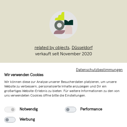
related by objects
,
Düsseldorf
verkauft seit November 2020
Eine Fusion aus Eleganz, Wahnsinn &
Datenschutzbestimmungen
Leidenschaft. Wir sind Eva, Mia, & Lena -
Wir verwenden Cookies
wir sind related by objects. Drei
Wir können diese zur Analyse unserer Besucherdaten platzieren, um unsere
Website zu verbessern, personalisierte Inhalte anzuzeigen und Dir ein
Designerinnen mit einer gemeinsamen
großartiges Website-Erlebnis zu bieten. Für weitere Informationen zu den von
uns verwendeten Cookies öffne bitte die Einstellungen.
Vision: Hochwertigen Schmuck aus
eigener Manufaktur zu fertigen, die
Notwendig
Performance
Trends immer im Blick
...
Werbung
Weiterlesen