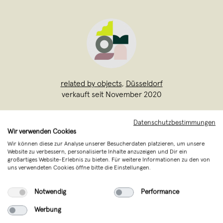
related by objects
,
Düsseldorf
verkauft seit November 2020
Eine Fusion aus Eleganz, Wahnsinn &
Datenschutzbestimmungen
Leidenschaft. Wir sind Eva, Mia, & Lena -
Wir verwenden Cookies
wir sind related by objects. Drei
Wir können diese zur Analyse unserer Besucherdaten platzieren, um unsere
Website zu verbessern, personalisierte Inhalte anzuzeigen und Dir ein
Designerinnen mit einer gemeinsamen
großartiges Website-Erlebnis zu bieten. Für weitere Informationen zu den von
uns verwendeten Cookies öffne bitte die Einstellungen.
Vision: Hochwertigen Schmuck aus
eigener Manufaktur zu fertigen, die
Notwendig
Performance
Trends immer im Blick
...
Werbung
Weiterlesen