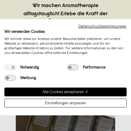
Wir machen Aromatherapie
alltagstauglich! Erlebe die Kraft der
ätherischen Öle auch von unterwegs mit
Datenschutzbestimmungen
unseren duftenden Fragrance Bracelets
Wir verwenden Cookies
und schenke Dir selbst kleine Me-Time
Wir können diese zur Analyse unserer Besucherdaten platzieren, um unsere
Website zu verbessern, personalisierte Inhalte anzuzeigen und Dir ein
Momente im Alltag.
großartiges Website-Erlebnis zu bieten. Für weitere Informationen zu den von
uns verwendeten Cookies öffne bitte die Einstellungen.
Notwendig
Performance
Werbung
Alle Cookies akzeptieren ✓
Einstellungen anpassen