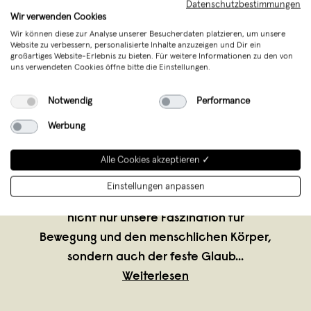
Datenschutzbestimmungen
Wir verwenden Cookies
Wir können diese zur Analyse unserer Besucherdaten platzieren, um unsere
Website zu verbessern, personalisierte Inhalte anzuzeigen und Dir ein
großartiges Website-Erlebnis zu bieten. Für weitere Informationen zu den von
uns verwendeten Cookies öffne bitte die Einstellungen.
rollholz
,
Freiburg im Breisgau
Notwendig
Performance
verkauft seit Oktober 2020
Werbung
Zusammengeschweißt durch ein
gemeinsames Sportstudium in Freiburg
Alle Cookies akzeptieren ✓
tragen wir mit rollholz ein Stück
Einstellungen anpassen
Schwarzwald in die Welt hinaus. Dazu hat
nicht nur unsere Faszination für
Bewegung und den menschlichen Körper,
sondern auch der feste Glaub
...
Weiterlesen