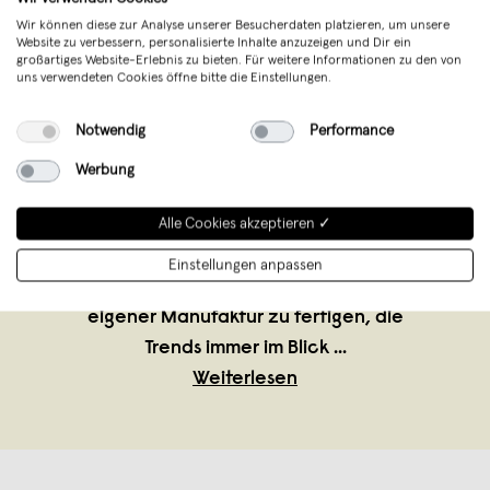
Wir können diese zur Analyse unserer Besucherdaten platzieren, um unsere
Website zu verbessern, personalisierte Inhalte anzuzeigen und Dir ein
großartiges Website-Erlebnis zu bieten. Für weitere Informationen zu den von
uns verwendeten Cookies öffne bitte die Einstellungen.
related by objects
,
Düsseldorf
verkauft seit November 2020
Notwendig
Performance
Eine Fusion aus Eleganz, Wahnsinn &
Werbung
Leidenschaft. Wir sind Eva, Mia, & Lena -
Alle Cookies akzeptieren ✓
wir sind related by objects. Drei
Designerinnen mit einer gemeinsamen
Einstellungen anpassen
Vision: Hochwertigen Schmuck aus
eigener Manufaktur zu fertigen, die
Trends immer im Blick
...
Weiterlesen