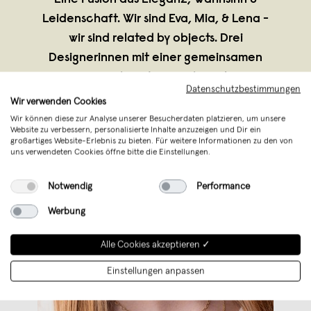
Leidenschaft. Wir sind Eva, Mia, & Lena -
wir sind related by objects. Drei
Designerinnen mit einer gemeinsamen
Vision: Hochwertigen Schmuck aus
Datenschutzbestimmungen
eigener Manufaktur zu fertigen, die
Wir verwenden Cookies
Trends immer im Blick
...
Wir können diese zur Analyse unserer Besucherdaten platzieren, um unsere
Website zu verbessern, personalisierte Inhalte anzuzeigen und Dir ein
Weiterlesen
großartiges Website-Erlebnis zu bieten. Für weitere Informationen zu den von
uns verwendeten Cookies öffne bitte die Einstellungen.
Notwendig
Performance
Werbung
Alle Cookies akzeptieren ✓
Einstellungen anpassen