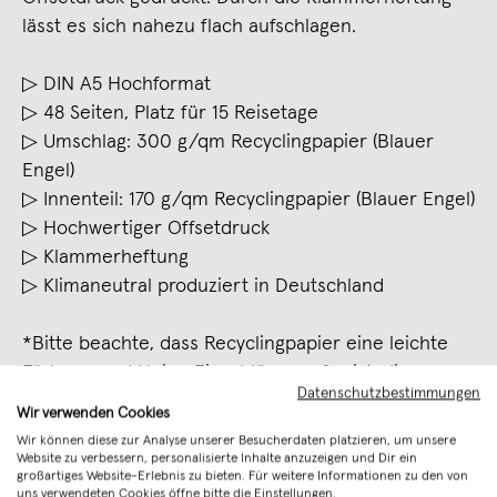
lässt es sich nahezu flach aufschlagen.
▷ DIN A5 Hochformat
▷ 48 Seiten, Platz für 15 Reisetage
▷ Umschlag: 300 g/qm Recyclingpapier (Blauer
Engel)
▷ Innenteil: 170 g/qm Recyclingpapier (Blauer Engel)
▷ Hochwertiger Offsetdruck
▷ Klammerheftung
▷ Klimaneutral produziert in Deutschland
*Bitte beachte, dass Recyclingpapier eine leichte
Färbung und kleine Einschlüsse aufweist, die
Datenschutzbestimmungen
allerdings den ganz besonderen Charakter des
Wir verwenden Cookies
Papiers ausmachen.
Wir können diese zur Analyse unserer Besucherdaten platzieren, um unsere
Website zu verbessern, personalisierte Inhalte anzuzeigen und Dir ein
Merken
großartiges Website-Erlebnis zu bieten. Für weitere Informationen zu den von
uns verwendeten Cookies öffne bitte die Einstellungen.