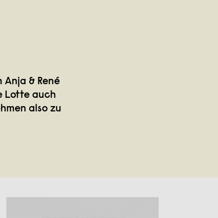
n Anja & René
e Lotte auch
ehmen also zu