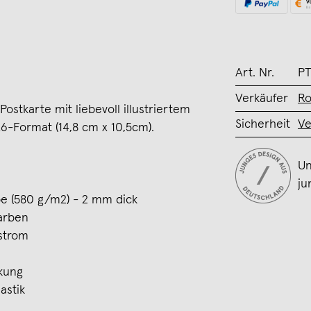
Art. Nr.
PT
Verkäufer
Ro
ostkarte mit liebevoll illustriertem
Sicherheit
Ve
6-Format (14,8 cm x 10,5cm).
Un
ju
ppe (580 g/m2) - 2 mm dick
Farben
strom
kung
astik