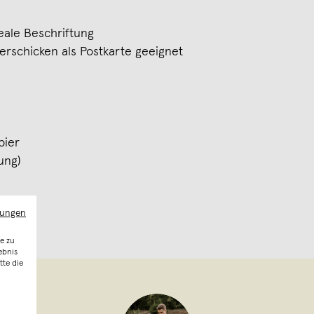
eale Beschriftung
Verschicken als Postkarte geeignet
pier
ung)
mungen
e zu
ebnis
tte die