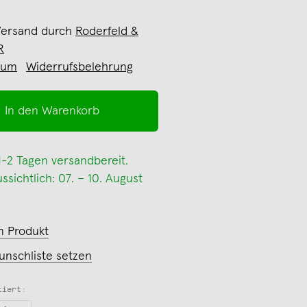
Versand durch
Roderfeld &
R
sum
Widerrufsbelehrung
In den Warenkorb
 1-2 Tagen versandbereit.
sichtlich: 07. – 10. August
m Produkt
unschliste setzen
tiert: