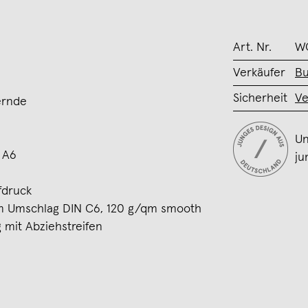
Art. Nr.
W
Verkäufer
Bu
Sicherheit
Ve
ernde
Un
 A6
ju
fdruck
em Umschlag DIN C6, 120 g/qm smooth
 mit Abziehstreifen