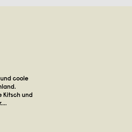
 und coole
hland.
e Kitsch und
.
...