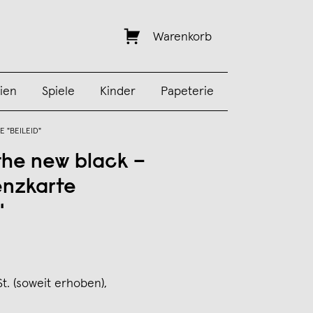
Warenkorb
ien
Spiele
Kinder
Papeterie
 "BEILEID"
 the new black –
nzkarte
"
St. (soweit erhoben),