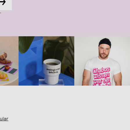
→
-
ular