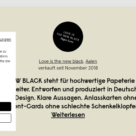
mungen
e zu
ebnis
Love is the new black
,
Aalen
tte die
verkauft seit November 2018
HE NEW BLACK steht für hochwertige Papeterie
gsbegleiter. Entworfen und produziert in Deutsc
sches Design. Klare Aussagen. Anlasskarten ohn
atement-Cards ohne schlechte Schenkelklopfer
Weiterlesen