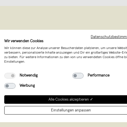
Datenschutzbestim
Wir verwenden Cookies
Wir können diese zur Analyse unserer Besucherdaten platzieren, um unsere Websit
verbessern, personalisierte Inhalte anzuzeigen und Dir ein großartiges Website-Erl
zu bieten. Für weitere Informationen zu den von uns verwendeten Cookies öffne bi
Einstellungen.
LOVE IS T
Notwendig
Performance
Allta
Werbung
Minimalisti
St
Alle Cookies akzeptieren ✓
Einstellungen anpassen