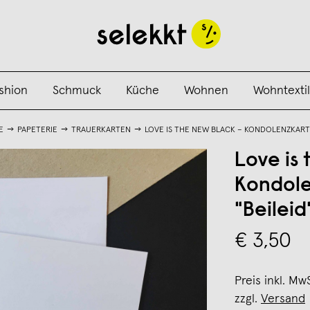
shion
Schmuck
Küche
Wohnen
Wohntextil
E
PAPETERIE
TRAUERKARTEN
LOVE IS THE NEW BLACK – KONDOLENZKARTE
Love is
Kondole
"Beileid
€ 3,50
Preis inkl. Mw
zzgl.
Versand