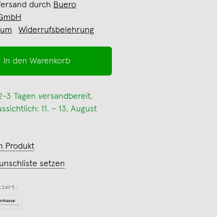
Versand durch
Buero
 GmbH
sum
Widerrufsbelehrung
In den Warenkorb
 2-3 Tagen versandbereit.
sichtlich: 11. – 13. August
m Produkt
unschliste setzen
tiert: