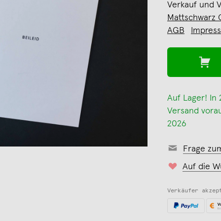
Verkauf und 
Mattschwarz
AGB
Impres
Auf Lager! In
Versand voraus
2026
Frage zu
Auf die W
Verkäufer akzep