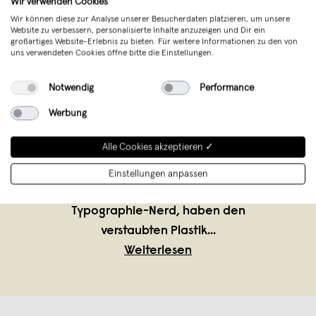
Wir verwenden Cookies
Wir können diese zur Analyse unserer Besucherdaten platzieren, um unsere
Website zu verbessern, personalisierte Inhalte anzuzeigen und Dir ein
großartiges Website-Erlebnis zu bieten. Für weitere Informationen zu den von
uns verwendeten Cookies öffne bitte die Einstellungen.
TYPE OH
,
Stuttgart
verkauft seit Februar 2021
Notwendig
Performance
Hey! Nice to meet you. TYPE OH ist ein
Werbung
leidenschaftliches Projekt von Luisa und
Alle Cookies akzeptieren ✓
Robin, zwei Typographie-Enthusiasten aus
Stuttgart West. Luisa, mit ihrem Hang zu
Einstellungen anpassen
Prosa und Lyrik und Robin, der
Typographie-Nerd, haben den
verstaubten Plastik
...
Weiterlesen