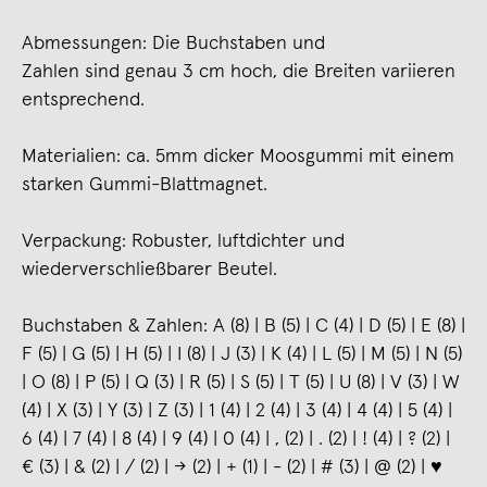
Abmessungen: Die Buchstaben und
Zahlen sind genau 3 cm hoch, die Breiten variieren
entsprechend.
Materialien: ca. 5mm dicker Moosgummi mit einem
starken Gummi-Blattmagnet.
Verpackung: Robuster, luftdichter und
wiederverschließbarer Beutel.
Buchstaben & Zahlen: A (8) | B (5) | C (4) | D (5) | E (8) |
F (5) | G (5) | H (5) | I (8) | J (3) | K (4) | L (5) | M (5) | N (5)
| O (8) | P (5) | Q (3) | R (5) | S (5) | T (5) | U (8) | V (3) | W
(4) | X (3) | Y (3) | Z (3) | 1 (4) | 2 (4) | 3 (4) | 4 (4) | 5 (4) |
6 (4) | 7 (4) | 8 (4) | 9 (4) | 0 (4) | , (2) | . (2) | ! (4) | ? (2) |
€ (3) | & (2) | / (2) | → (2) | + (1) | - (2) | # (3) | @ (2) | ♥