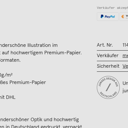
Verkäufer akzep
Art. Nr.
11
erschöne Illustration im
kt auf hochwertigem Premium-Papier.
Verkäufer
me
Formaten.
Sicherheit
Ve
0g/m²
ißes Premium-Papier
Un
ju
mit DHL
wunderschöner Optik und hochwertig
den in Deutschland gedruckt, verpackt