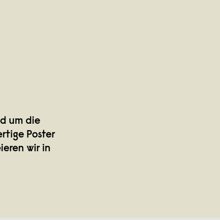
nd um die
tige Poster
eren wir in