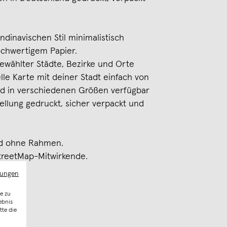
inavischen Stil minimalistisch
ochwertigem Papier.
ewählter Städte, Bezirke und Orte
elle Karte mit deiner Stadt einfach von
sind in verschiedenen Größen verfügbar
ellung gedruckt, sicher verpackt und
nd ohne Rahmen.
treetMap-Mitwirkende.
mungen
e zu
ebnis
tte die