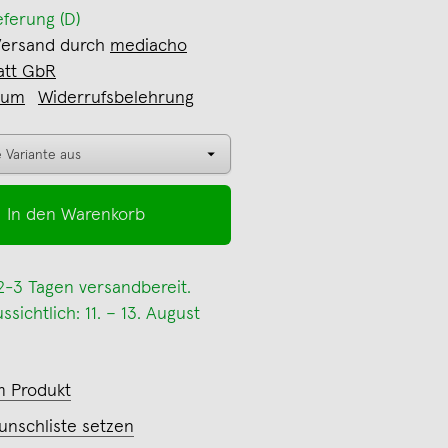
eferung (D)
Versand durch
mediacho
att GbR
sum
Widerrufsbelehrung
In den Warenkorb
 2-3 Tagen versandbereit.
sichtlich: 11. – 13. August
m Produkt
unschliste setzen