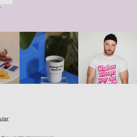
-
ular