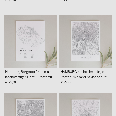
Skanemarie
Skanemarie
Hamburg Bergedorf Karte als
HAMBURG als hochwertiges
hochwertiger Print - Posterdruck
Poster im skandinavischen Stil
im skandinavischen Stil von
€ 22,00
von Skanemarie
€ 22,00
Skanemarie