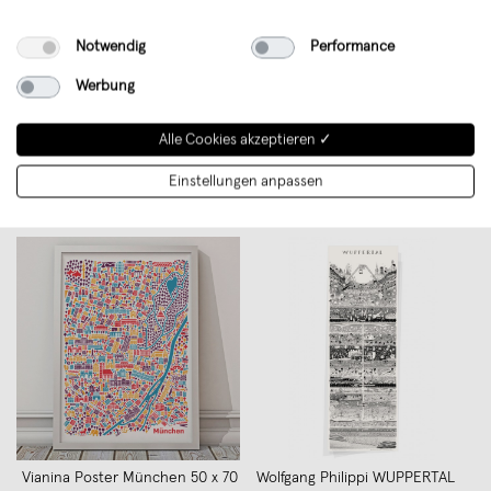
Notwendig
Performance
Werbung
Alle Cookies akzeptieren ✓
Vianina London Poster 100 x 70
Vianina München Poster 70 x 100
€ 39,90
€ 39,90
Einstellungen anpassen
Vianina Poster München 50 x 70
Wolfgang Philippi WUPPERTAL