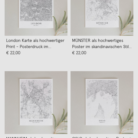
London Karte als hochwertiger
MÜNSTER als hochwertiges
Print - Posterdruck im
Poster im skandinavischen Stil
skandinavischen Stil von
€ 22,00
von Skanemarie
€ 22,00
Skanemarie