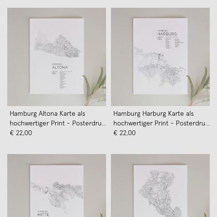
Hamburg Altona Karte als
Hamburg Harburg Karte als
hochwertiger Print - Posterdruck
hochwertiger Print - Posterdruck
im skandinavischen Stil von
€ 22,00
im skandinavischen Stil von
€ 22,00
Skanemarie
Skanemarie