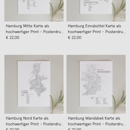
Hamburg Mitte Karte als
Hamburg Eimsbüttel Karte als
hochwertiger Print - Posterdruck
hochwertiger Print - Posterdruck
im skandinavischen Stil von
€ 22,00
im skandinavischen Stil von
€ 22,00
Skanemarie
Skanemarie
Hamburg Nord Karte als
Hamburg Wandsbek Karte als
hochwertiger Print - Posterdruck
hochwertiger Print - Posterdruck
im skandinavischen Stil von
€ 22,00
im skandinavischen Stil von
€ 22,00