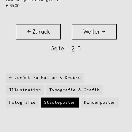
Luxemburg Lëtzebuerg Land
Poster Typografie Siebdruck
€ 35,00
← Zurück
Weiter →
Seite
1
2
3
← zurück zu Poster & Drucke
Illustration
Typografie & Grafik
Fotografie
Städteposter
Kinderposter