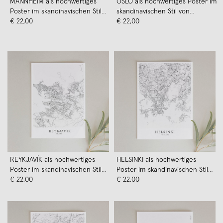
MANNHEIM als hochwertiges
OSLO als hochwertiges Poster im
Poster im skandinavischen Stil
skandinavischen Stil von
von Skanemarie
€ 22,00
Skanemarie
€ 22,00
REYKJAVÍK als hochwertiges
HELSINKI als hochwertiges
Poster im skandinavischen Stil
Poster im skandinavischen Stil
von Skanemarie
€ 22,00
von Skanemarie
€ 22,00