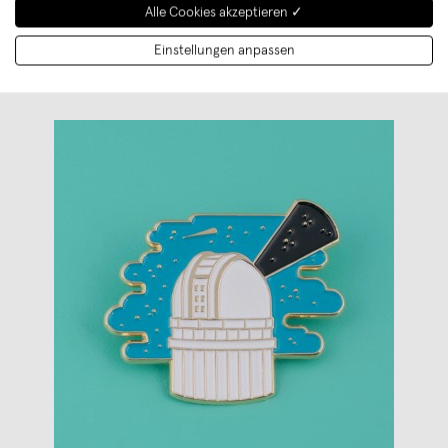
Alle Cookies akzeptieren ✓
polypodium / Notizheft - A5 - I ♥ Memphis / blue
Einstellungen anpassen
€ 7,00