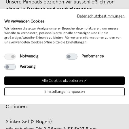
Unsere Pimpads beziehen wir ausschließlich von
einem in Deutschland produzierenden
Datenschutzbestimmungen
Markenhersteller. Bei der Produktion haben wir auf
Wir verwenden Cookies
einen matten, hochwertigen Druck mit
Wir können diese zur Analyse unserer Besucherdaten platzieren, um unsere
umweltfreundlicher Farbe geachtet. Dank einer
Website zu verbessern, personalisierte Inhalte anzuzeigen und Dir ein
großartiges Website-Erlebnis zu bieten. Für weitere Informationen zu den von
speziellen Technologie können die Pimpads ohne
uns verwendeten Cookies öffne bitte die Einstellungen.
Kleber einfach und blasenfrei angebracht werden.
Die Pimpads sind ökologisch, da sie beliebig oft
Notwendig
Performance
wiederverwendet werden können, zu 100% frei von
Werbung
PVC und Mineralöl sind. Bei Verschmutzung lässt
sich das Material einfach mit Wasser reinigen ohne
Alle Cookies akzeptieren ✓
es zu beschädigen.
Einstellungen anpassen
Was wird geliefert? Es gibt zwei verschiedene
Optionen.
Sticker Set (2 Bögen):