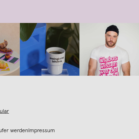
ular
ufer werden
Impressum