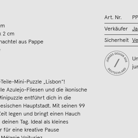
Art. Nr.
P
 cm
Verkäufer
Ja
x 2 cm
Sicherheit
Ve
schachtel aus Pappe
e
Un
ju
Teile-Mini-Puzzle „Lisbon“!
le Azulejo-Fliesen und die ikonische
nipuzzle entführt dich in die
esischen Hauptstadt. Mit seinen 99
 Zeit legen und bringt einen Hauch
einen Tag. Ideal als kleines
 für eine kreative Pause