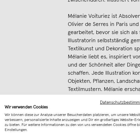
zwischendurch. Illustriert von
Mélanie Voituriez ist Absolve
Olivier de Serres in Paris un
gearbeitet, bevor sie sich als
Illustratorin selbstständig ge
Textilkunst und Dekoration spi
Mélanie liebt es, inspiriert v
und der Schönheit aller Din
schaffen. Jede Illustration k
Objekten, Pflanzen, Landscha
Textilmustern. Mélanie ersch
Aquarell in ihrem Atelier in 
Datenschutzbestim
Wir verwenden Cookies
Achtung! Dieser Artikel ist f
Wir können diese zur Analyse unserer Besucherdaten platzieren, um unsere Websit
verbessern, personalisierte Inhalte anzuzeigen und Dir ein großartiges Website-Erl
geeignet. Erstickungsgefahr a
zu bieten. Für weitere Informationen zu den von uns verwendeten Cookies öffne bi
Einstellungen.
Merken